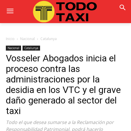
Inicio
Nacional
Catalunya
Nacional
Catalunya
Vosseler Abogados inicia el
proceso contra las
administraciones por la
desidia en los VTC y el grave
daño generado al sector del
taxi
Todo el que desea sumarse a la Reclamación por
Responsabilidad Patrimonial, podrá hacerlo