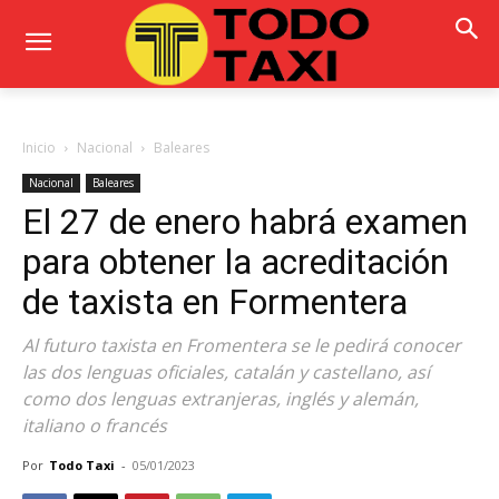
Inicio
Nacional
Baleares
Nacional
Baleares
El 27 de enero habrá examen
para obtener la acreditación
de taxista en Formentera
Al futuro taxista en Fromentera se le pedirá conocer
las dos lenguas oficiales, catalán y castellano, así
como dos lenguas extranjeras, inglés y alemán,
italiano o francés
Por
Todo Taxi
-
05/01/2023