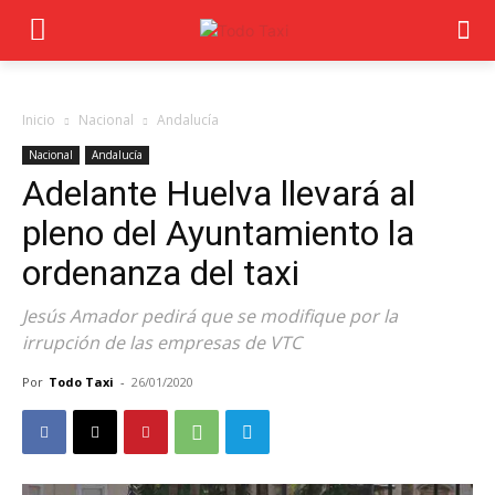
Inicio
Nacional
Andalucía
Nacional
Andalucía
Adelante Huelva llevará al
pleno del Ayuntamiento la
ordenanza del taxi
Jesús Amador pedirá que se modifique por la
irrupción de las empresas de VTC
Por
Todo Taxi
-
26/01/2020