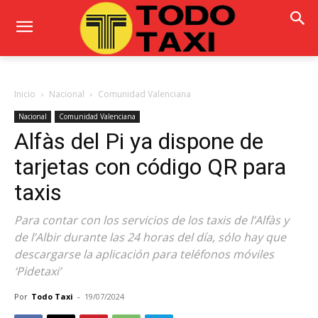
Inicio
Nacional
Comunidad Valenciana
Nacional
Comunidad Valenciana
Alfàs del Pi ya dispone de
tarjetas con código QR para
taxis
Para contar con los servicios de los taxis de l’Alfàs y
de l’Albir durante las 24 horas del día, sólo hay que
descargarse la aplicación para teléfonos móviles
‘Pidetaxi’
Por
Todo Taxi
-
19/07/2024