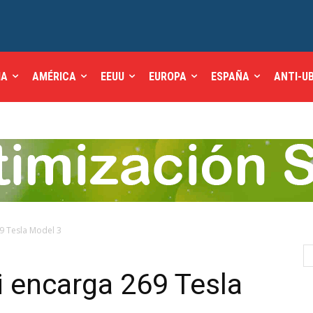
IA
AMÉRICA
EEUU
EUROPA
ESPAÑA
ANTI-U
9 Tesla Model 3
i encarga 269 Tesla