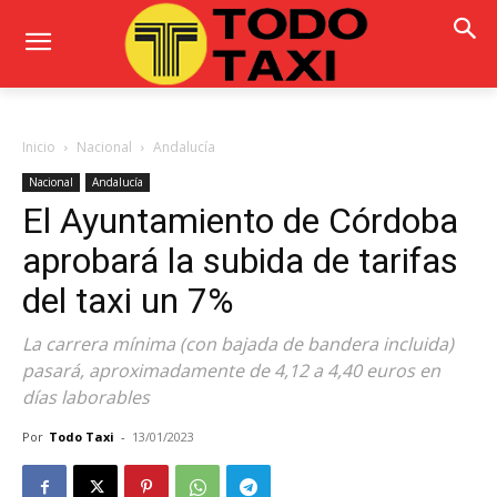
Inicio
Nacional
Andalucía
Nacional
Andalucía
El Ayuntamiento de Córdoba
aprobará la subida de tarifas
del taxi un 7%
La carrera mínima (con bajada de bandera incluida)
pasará, aproximadamente de 4,12 a 4,40 euros en
días laborables
Por
Todo Taxi
-
13/01/2023