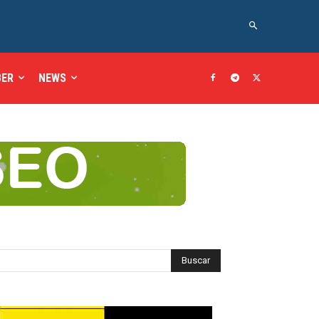
BER
NEWS