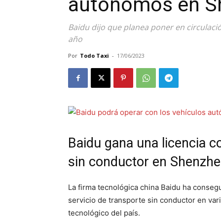
autónomos en S
Baidu dijo que planea poner en circulac
año
Por
Todo Taxi
-
17/06/2023
Baidu gana una licencia co
sin conductor en Shenzh
La firma tecnológica china Baidu ha consegu
servicio de transporte sin conductor en var
tecnológico del país.