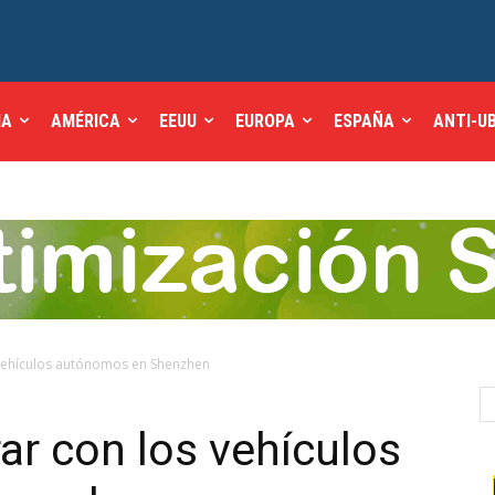
IA
AMÉRICA
EEUU
EUROPA
ESPAÑA
ANTI-U
vehículos autónomos en Shenzhen
ar con los vehículos