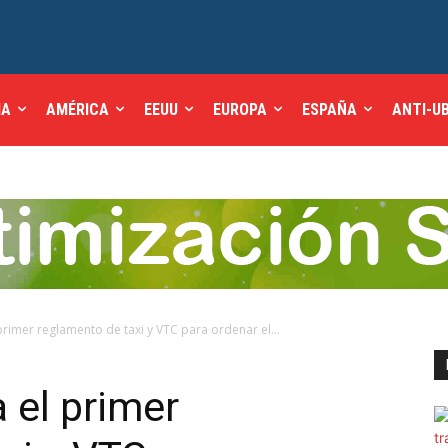
IA
AMÉRICA
EEUU
EUROPA
ESPAÑA
ANTI-U
rimer reglamento de taxi y VTC para ordenar el...
 el primer