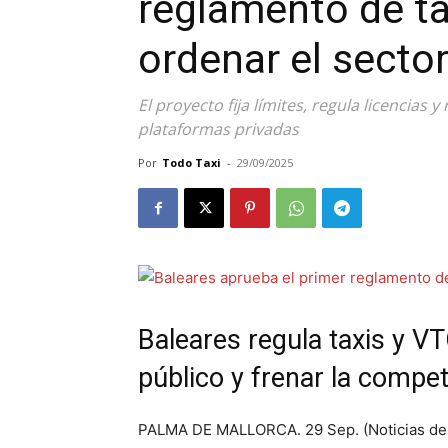
reglamento de ta
ordenar el secto
El proyecto fija límites, regula licencias y
plataformas privadas
Por
Todo Taxi
-
29/09/2025
Baleares regula taxis y VT
público y frenar la compet
PALMA DE MALLORCA. 29 Sep. (Noticias del T