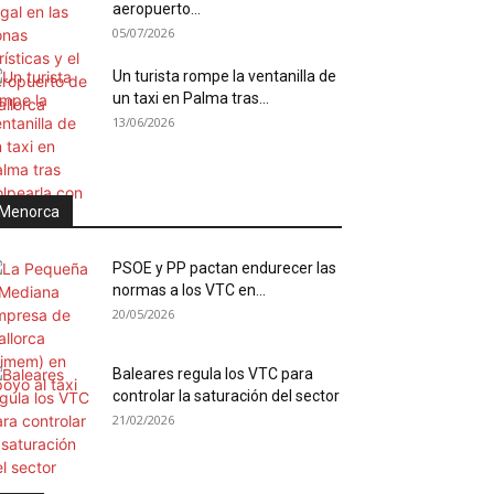
aeropuerto...
05/07/2026
Un turista rompe la ventanilla de
un taxi en Palma tras...
13/06/2026
Menorca
PSOE y PP pactan endurecer las
normas a los VTC en...
20/05/2026
Baleares regula los VTC para
controlar la saturación del sector
21/02/2026