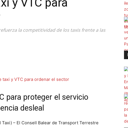
xi y VTC para
r
 refuerza la competitividad de los taxis frente a las
C para proteger el servicio
encia desleal
axi) – El Consell Balear de Transport Terrestre