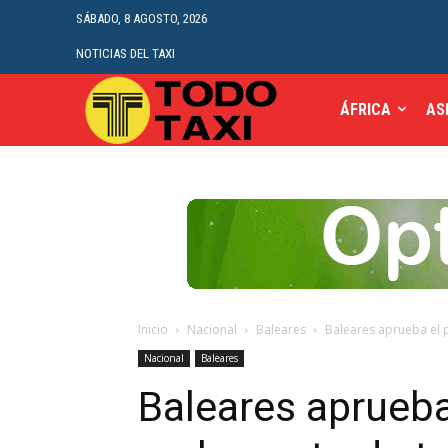
SÁBADO, 8 AGOSTO, 2026
NOTICIAS DEL TAXI
ÁFRICA
AS
Inicio
Nacional
Baleares
Baleares aprueba el p
Nacional
Baleares
Baleares aprueba