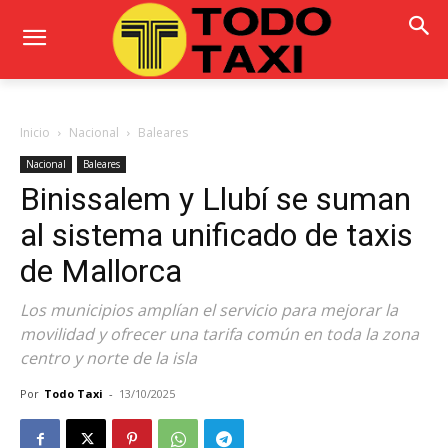
Inicio
Nacional
Baleares
Nacional
Baleares
Binissalem y Llubí se suman
al sistema unificado de taxis
de Mallorca
Los municipios amplían el servicio para mejorar la
movilidad y ofrecer una tarifa común en toda la zona
centro y norte de la isla
Por
Todo Taxi
-
13/10/2025