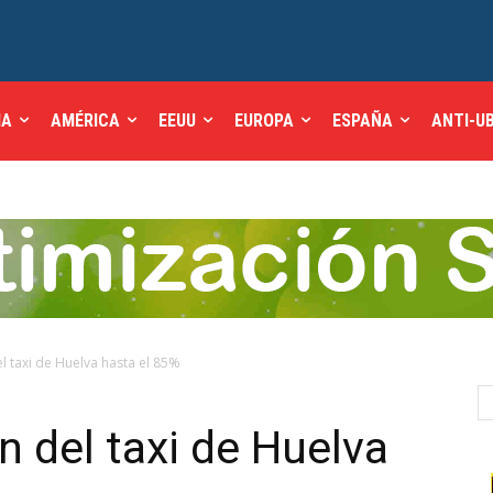
IA
AMÉRICA
EEUU
EUROPA
ESPAÑA
ANTI-U
el taxi de Huelva hasta el 85%
n del taxi de Huelva