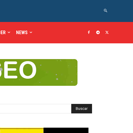
BER
NEWS