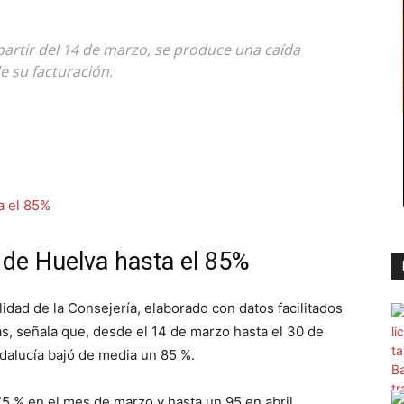
 partir del 14 de marzo, se produce una caída
e su facturación.
i de Huelva hasta el 85%
idad de la Consejería, elaborado con datos facilitados
s, señala que, desde el 14 de marzo hasta el 30 de
Andalucía bajó de media un 85 %.
75 % en el mes de marzo y hasta un 95 en abril.