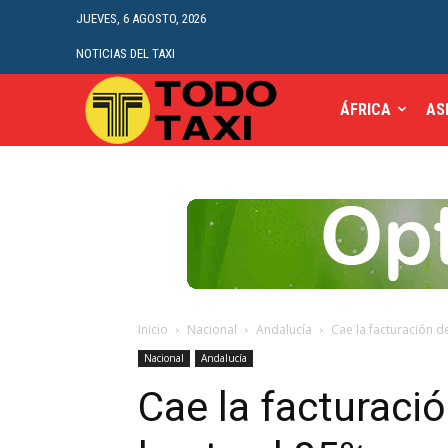
JUEVES, 6 AGOSTO, 2026
NOTICIAS DEL TAXI
ÁFRICA
AS
Inicio
Nacional
Andalucía
Cae la facturación d
Nacional
Andalucía
Cae la facturació