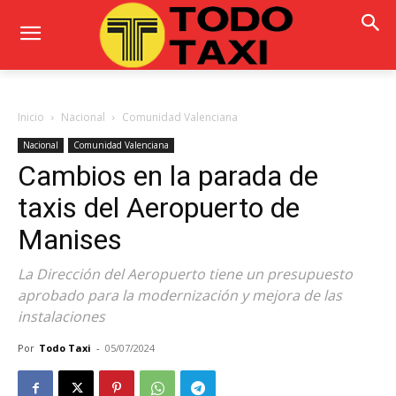
Inicio
Nacional
Comunidad Valenciana
Nacional
Comunidad Valenciana
Cambios en la parada de
taxis del Aeropuerto de
Manises
La Dirección del Aeropuerto tiene un presupuesto
aprobado para la modernización y mejora de las
instalaciones
Por
Todo Taxi
-
05/07/2024