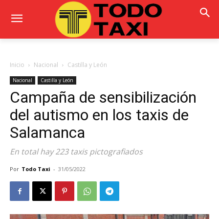
Inicio
Nacional
Castilla y León
Nacional
Castilla y León
Campaña de sensibilización
del autismo en los taxis de
Salamanca
En total hay 223 taxis pictografiados
Por
Todo Taxi
-
31/05/2022