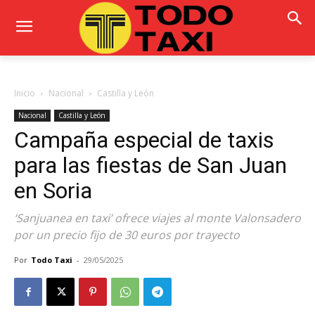
Inicio
Nacional
Castilla y León
Nacional
Castilla y León
Campaña especial de taxis
para las fiestas de San Juan
en Soria
‘Sanjuanea en taxi’ ofrece viajes al monte Valonsadero
por un precio fijo de 30 euros por trayecto
Por
Todo Taxi
-
29/05/2025