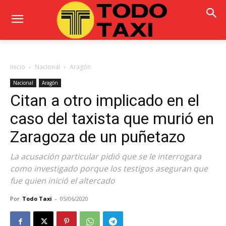
Inicio
Nacional
Aragón
Nacional
Aragón
Citan a otro implicado en el
caso del taxista que murió en
Zaragoza de un puñetazo
La acusación particular pidió que se le interrogara
como investigado porque los testigos aseguran que
fue quien inició el altercado
Por
Todo Taxi
-
05/06/2020