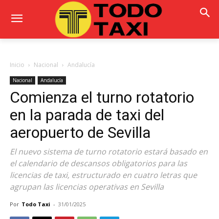
Inicio
Nacional
Andalucía
Nacional
Andalucía
Comienza el turno rotatorio
en la parada de taxi del
aeropuerto de Sevilla
El nuevo sistema de turno rotatorio estará basado en
el calendario de descansos obligatorios para las
licencias de taxi, estructurado en cuatro letras que
agrupan las licencias operativas en Sevilla
Por
Todo Taxi
-
31/01/2025