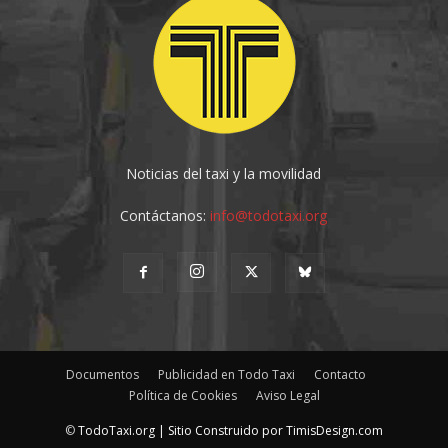
Noticias del taxi y la movilidad
Contáctanos:
info@todotaxi.org
Documentos
Publicidad en Todo Taxi
Contacto
Política de Cookies
Aviso Legal
©
TodoTaxi.org | Sitio Construido por
TimisDesign.com