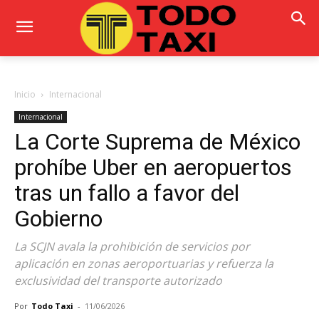
Inicio
Internacional
Internacional
La Corte Suprema de México
prohíbe Uber en aeropuertos
tras un fallo a favor del
Gobierno
La SCJN avala la prohibición de servicios por
aplicación en zonas aeroportuarias y refuerza la
exclusividad del transporte autorizado
Por
Todo Taxi
-
11/06/2026