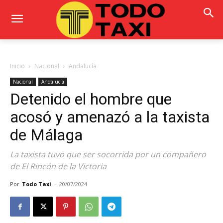
Inicio
Nacional
Andalucía
Nacional
Andalucía
Detenido el hombre que
acosó y amenazó a la taxista
de Málaga
La taxista tuvo que ser socorrida por un compañero
de El Rincón de la Victoria
Por
Todo Taxi
-
20/07/2024