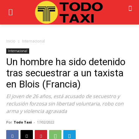
Inicio
Internacional
Internacional
Un hombre ha sido detenido
tras secuestrar a un taxista
en Blois (Francia)
El joven de 26 años, está acusado de secuestro y
reclusión forzosa sin libertad voluntaria, robo con
arma y violencia agravada
Por
Todo Taxi
-
17/02/2022