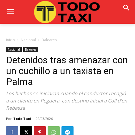
Inicio
Nacional
Baleares
Nacional
Baleares
Detenidos tras amenazar con
un cuchillo a un taxista en
Palma
Los hechos se iniciaron cuando el conductor recogió
a un cliente en Peguera, con destino inicial a Coll d’en
Rebassa
Por
Todo Taxi
-
02/03/2026