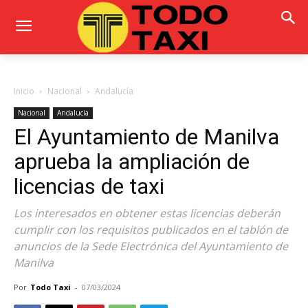
Inicio
Nacional
Andalucía
Nacional
Andalucía
El Ayuntamiento de Manilva
aprueba la ampliación de
licencias de taxi
Los interesados en obtener estas licencias deberán
cumplir con los requisitos publicados en el tablón de
anuncios de la Sede Electrónica del Ayuntamiento de
Manilva
Por
Todo Taxi
-
07/03/2024