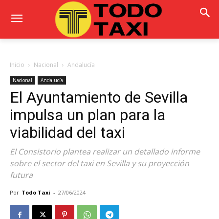
Inicio
Nacional
Andalucía
Nacional
Andalucía
El Ayuntamiento de Sevilla
impulsa un plan para la
viabilidad del taxi
El Consistorio plantea realizar un detallado informe
sobre el sector del taxi en Sevilla y su proyección
futura
Por
Todo Taxi
-
27/06/2024