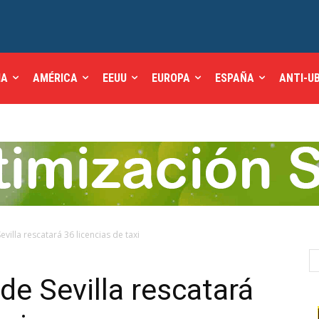
IA
AMÉRICA
EEUU
EUROPA
ESPAÑA
ANTI-U
villa rescatará 36 licencias de taxi
de Sevilla rescatará