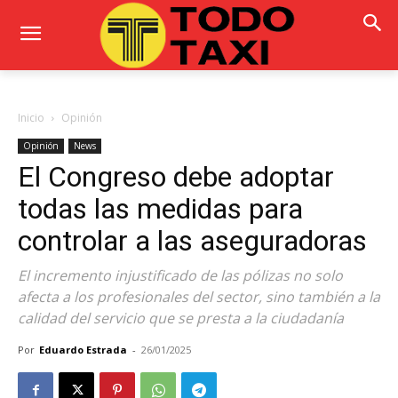
Inicio
Opinión
Opinión
News
El Congreso debe adoptar
todas las medidas para
controlar a las aseguradoras
El incremento injustificado de las pólizas no solo
afecta a los profesionales del sector, sino también a la
calidad del servicio que se presta a la ciudadanía
Por
Eduardo Estrada
-
26/01/2025