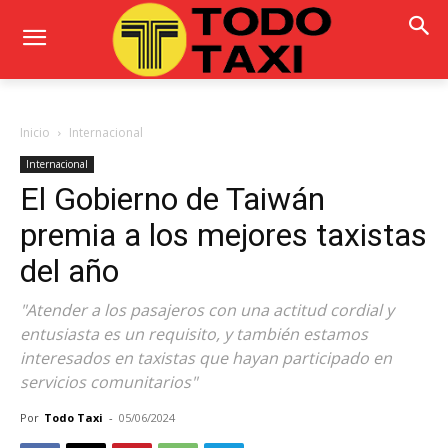
Inicio
Internacional
Internacional
El Gobierno de Taiwán
premia a los mejores taxistas
del año
"Atender a los pasajeros con una actitud cordial y
entusiasta es un requisito, y también estamos
interesados ​​en taxistas que hayan participado en
servicios comunitarios"
Por
Todo Taxi
-
05/06/2024