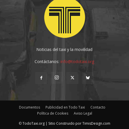
Noticias del taxi y la movilidad
Contáctanos:
info@todotaxi.org
Documentos
Publicidad en Todo Taxi
Contacto
Política de Cookies
Aviso Legal
©
TodoTaxi.org | Sitio Construido por
TimisDesign.com