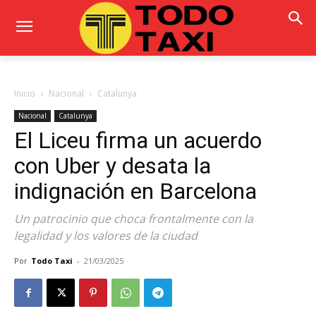
Inicio
Nacional
Catalunya
Nacional
Catalunya
El Liceu firma un acuerdo
con Uber y desata la
indignación en Barcelona
Un patrocinio que choca frontalmente con la
legalidad y los valores de la ciudad
Por
Todo Taxi
-
21/03/2025