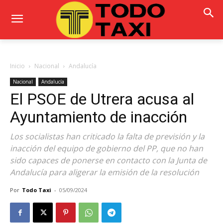
Inicio
Nacional
Andalucía
Nacional
Andalucía
El PSOE de Utrera acusa al
Ayuntamiento de inacción
Los socialistas han criticado la falta de previsión y la
inacción del equipo de gobierno del PP, que no han
sido capaces de ponerse en contacto con la Junta de
Andalucía para aligerar la emisión de la resolución
Por
Todo Taxi
-
05/09/2024