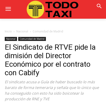
Inicio
Nacional
Comunidad de Madrid
Nacional
Comunidad de Madrid
El Sindicato de RTVE pide la
dimisión del Director
Económico por el contrato
con Cabify
El sindicato acusa a Guía de haber buscado lo más
barato de forma temeraria y señala que lo único que
ha conseguido con esto ha sido boicotear la
producción de RNE y TVE