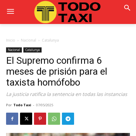
Inicio
Nacional
Catalunya
Nacional
Catalunya
El Supremo confirma 6
meses de prisión para el
taxista homófobo
La justicia ratifica la sentencia en todas las instancias
Por
Todo Taxi
-
07/05/2025