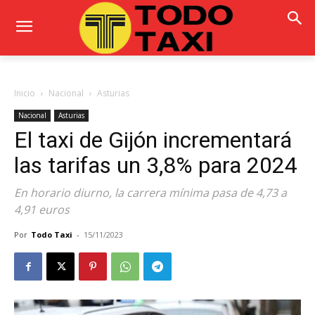
Inicio
Nacional
Asturias
Nacional
Asturias
El taxi de Gijón incrementará
las tarifas un 3,8% para 2024
En horario diurno, la carrera mínima pasa de 4,73 a
4,91 euros
Por
Todo Taxi
-
15/11/2023