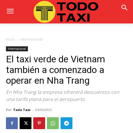
Inicio
Internacional
Internacional
El taxi verde de Vietnam
también a comenzado a
operar en Nha Trang
En Nha Trang la empresa ofrecerá descuentos con
una tarifa plana para el aeropuerto
Por
Todo Taxi
-
04/06/2023