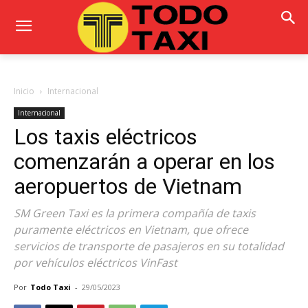
Inicio
Internacional
Internacional
Los taxis eléctricos
comenzarán a operar en los
aeropuertos de Vietnam
SM Green Taxi es la primera compañía de taxis
puramente eléctricos en Vietnam, que ofrece
servicios de transporte de pasajeros en su totalidad
por vehículos eléctricos VinFast
Por
Todo Taxi
-
29/05/2023