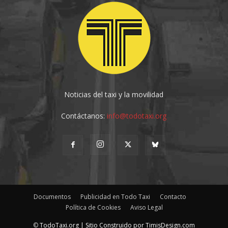
Noticias del taxi y la movilidad
Contáctanos:
info@todotaxi.org
Documentos
Publicidad en Todo Taxi
Contacto
Política de Cookies
Aviso Legal
©
TodoTaxi.org | Sitio Construido por
TimisDesign.com