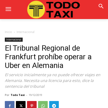
Inicio
Internacional
Internacional
El Tribunal Regional de
Frankfurt prohíbe operar a
Uber en Alemania
El servicio inicialmente ya no puede ofrecer viajes en
Alemania. Necesita una licencia para esto, dice la
sentencia del tribunal
Por
Todo Taxi
-
19/12/2019