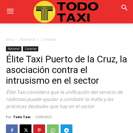
Inicio
Nacional
Canarias
Nacional
Canarias
Élite Taxi Puerto de la Cruz, la
asociación contra el
intrusismo en el sector
Élite Taxi considera que la unificación del servicio de
radiotaxi puede ayudar a combatir la mafia y las
prácticas desleales que hay en el sector
Por
Todo Taxi
-
25/08/2023