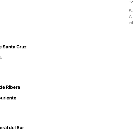
To
Pa
Ca
Pi
e Santa Cruz
s
de Ribera
buriente
ral del Sur