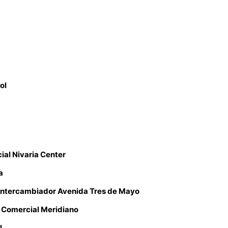
ol
al Nivaria Center
a
Intercambiador Avenida Tres de Mayo
 Comercial Meridiano
l