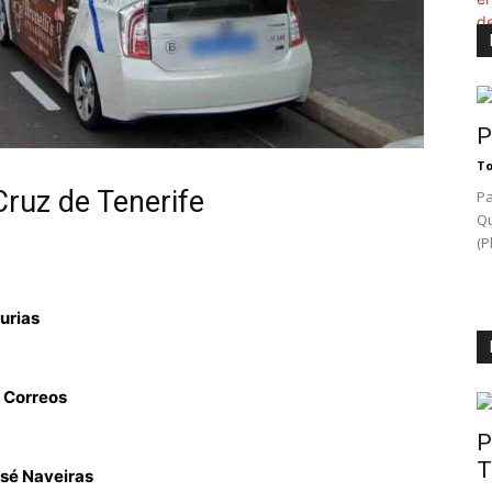
P
To
Cruz de Tenerife
Pa
Qu
(P
urias
e Correos
P
T
osé Naveiras