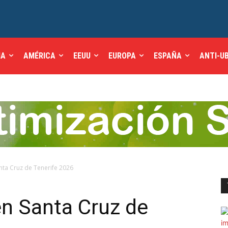
IA
AMÉRICA
EEUU
EUROPA
ESPAÑA
ANTI-U
nta Cruz de Tenerife 2026
en Santa Cruz de