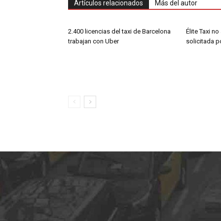
Artículos relacionados
Más del autor
2.400 licencias del taxi de Barcelona
Élite Taxi no
trabajan con Uber
solicitada 