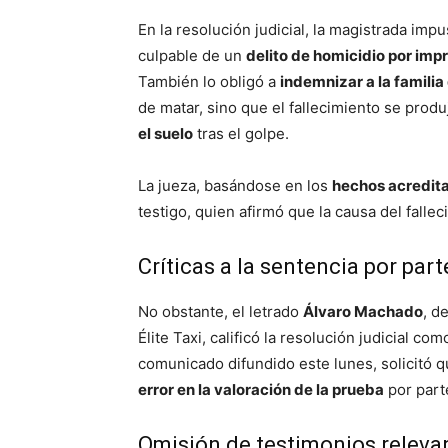
En la resolución judicial, la magistrada imp
culpable de un
delito de homicidio por im
También lo obligó a
indemnizar a la familia
de matar, sino que el fallecimiento se pro
el suelo
tras el golpe.
La jueza, basándose en los
hechos acredit
testigo, quien afirmó que la causa del falle
Críticas a la sentencia por par
No obstante, el letrado
Álvaro Machado
, d
Élite Taxi, calificó la resolución judicial co
comunicado difundido este lunes, solicitó 
error en la valoración de la prueba
por parte
Omisión de testimonios releva