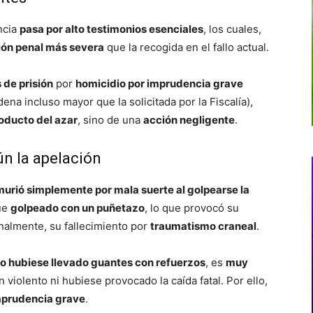
ncia
pasa por alto testimonios esenciales
, los cuales,
ción penal más severa
que la recogida en el fallo actual.
 de prisión
por
homicidio por imprudencia grave
ena incluso mayor que la solicitada por la Fiscalía),
roducto del azar
, sino de una
acción negligente
.
ún la apelación
murió simplemente por mala suerte al golpearse la
fue
golpeado con un puñetazo
, lo que provocó su
inalmente, su fallecimiento por
traumatismo craneal
.
o hubiese llevado guantes con refuerzos
, es
muy
violento ni hubiese provocado la caída fatal. Por ello,
imprudencia grave
.