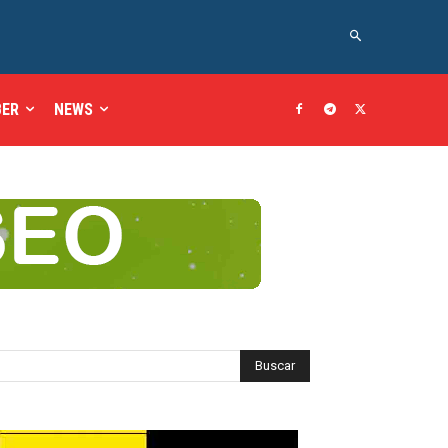
BER
NEWS