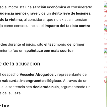
uso al motorista una
sanción económica
al considerarlo
prudencia menos grave
y de un
delito leve de lesiones
.
 de la víctima
, al considerar que no existía intención
dujo como consecuencia del
impacto del taxista contra
ados
durante el juicio, citó el testimonio del primer
cimiento fue un
«puñetazo con mala suerte»
.
te de la acusación
el despacho
Vosseler Abogados
y representante de
mo
«absurda, incongruente e ilógica»
. A través de un
que la sentencia sea
declarada nula
, argumentando un
 de la jueza.
ntes