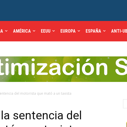
IA
AMÉRICA
EEUU
EUROPA
ESPAÑA
ANTI-U
 sentencia del motorista que mató a un taxista
 la sentencia del