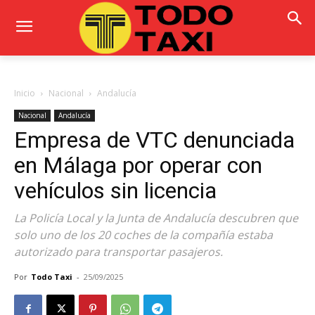
Inicio
Nacional
Andalucía
Nacional
Andalucía
Empresa de VTC denunciada
en Málaga por operar con
vehículos sin licencia
La Policía Local y la Junta de Andalucía descubren que
solo uno de los 20 coches de la compañía estaba
autorizado para transportar pasajeros.
Por
Todo Taxi
-
25/09/2025