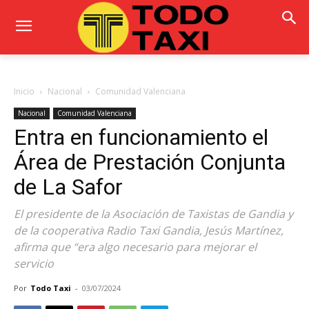
Inicio
Nacional
Comunidad Valenciana
Nacional
Comunidad Valenciana
Entra en funcionamiento el
Área de Prestación Conjunta
de La Safor
El presidente de la Asociación de Taxistas de Gandia y
de la cooperativa Radio Taxi Gandia, Jesús Martínez,
afirma que “era algo necesario para mejorar el
servicio
Por
Todo Taxi
-
03/07/2024