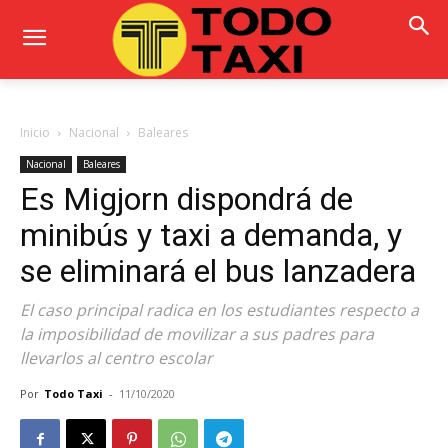
Inicio
Nacional
Baleares
Nacional
Baleares
Es Migjorn dispondrá de
minibús y taxi a demanda, y
se eliminará el bus lanzadera
El caso principal radica en los estudiantes respecto a
la imposibilidad de movilizar a sus padres para
llevarlos al centro escolar
Por
Todo Taxi
-
11/10/2020