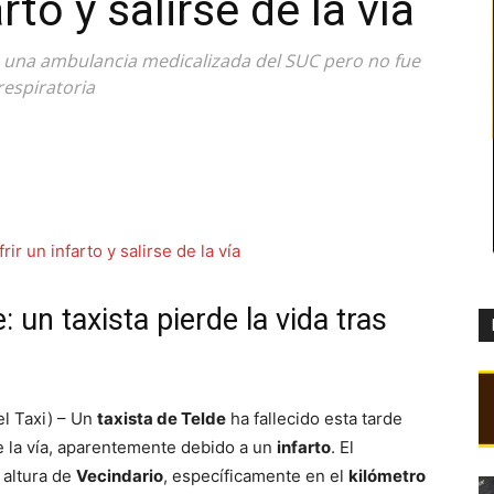
arto y salirse de la vía
n una ambulancia medicalizada del SUC pero no fue
respiratoria
 un taxista pierde la vida tras
l Taxi) – Un
taxista de Telde
ha fallecido esta tarde
de la vía, aparentemente debido a un
infarto
. El
a altura de
Vecindario
, específicamente en el
kilómetro