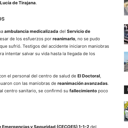
Lucía de Tirajana
.
os
una
ambulancia medicalizada
del
Servicio de
pesar de los esfuerzos por
reanimarlo
, no se pudo
que sufrió. Testigos del accidente iniciaron maniobras
a intentar salvar su vida hasta la llegada de los
con el personal del centro de salud de
El Doctoral
,
inuaron con las maniobras de
reanimación avanzadas
.
 al centro sanitario, se confirmó su
fallecimiento
poco
e Emergencias y Seguridad (CECOES) 1-1-2
del