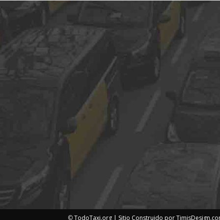
©
TodoTaxi.org | Sitio Construido por
TimisDesign.c