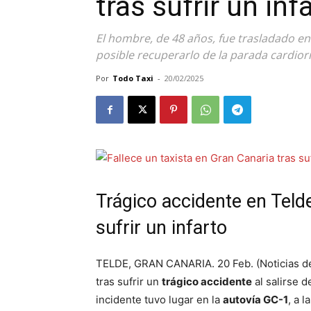
tras sufrir un inf
El hombre, de 48 años, fue trasladado e
posible recuperarlo de la parada cardior
Por
Todo Taxi
-
20/02/2025
Trágico accidente en Telde:
sufrir un infarto
TELDE, GRAN CANARIA. 20 Feb. (Noticias de
tras sufrir un
trágico accidente
al salirse 
incidente tuvo lugar en la
autovía GC-1
, a l