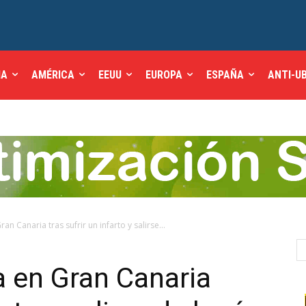
IA
AMÉRICA
EEUU
EUROPA
ESPAÑA
ANTI-U
ran Canaria tras sufrir un infarto y salirse...
a en Gran Canaria