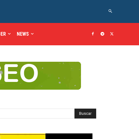
BER
NEWS