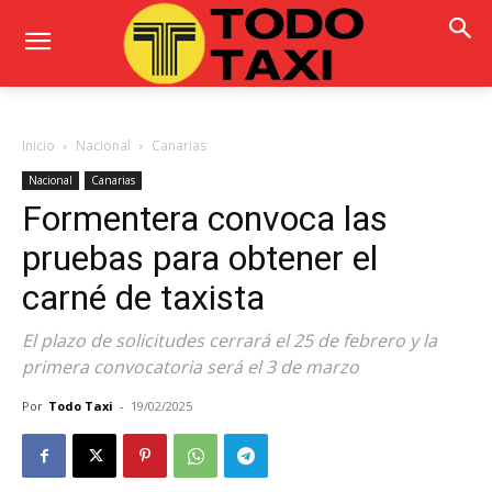
Inicio
Nacional
Canarias
Nacional
Canarias
Formentera convoca las
pruebas para obtener el
carné de taxista
El plazo de solicitudes cerrará el 25 de febrero y la
primera convocatoria será el 3 de marzo
Por
Todo Taxi
-
19/02/2025