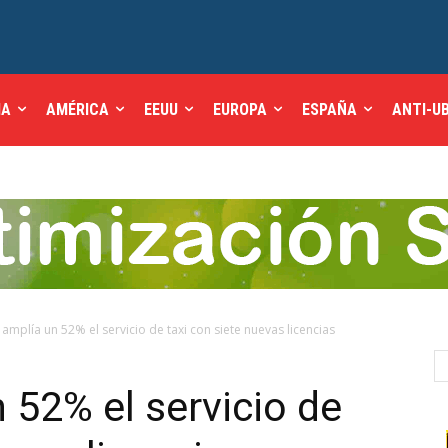
IA
AMÉRICA
EEUU
EUROPA
ESPAÑA
ANTI-U
amplía un 52% el servicio de taxi con siete nuevas licencias
 52% el servicio de