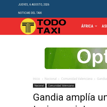
JUEVES, 6 AGOSTO, 2026
NOTICIAS DEL TAXI
ÁFRICA
AS
Inicio
Nacional
Comunidad Valenciana
Gandia 
Nacional
Comunidad Valenciana
Gandia amplía un