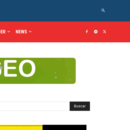
BER
NEWS