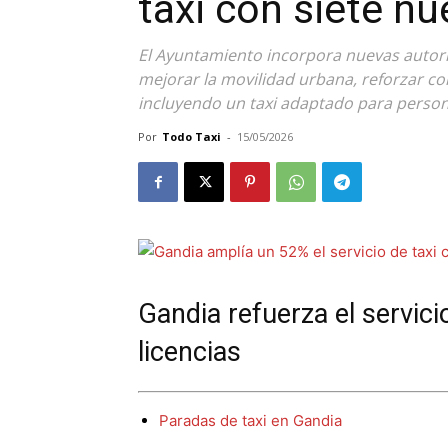
taxi con siete nu
El Ayuntamiento incorpora nuevas autor
mejorar la movilidad urbana, reforzar con
incluyendo un taxi adaptado para perso
Por
Todo Taxi
-
15/05/2026
Gandia refuerza el servici
licencias
Paradas de taxi en Gandia