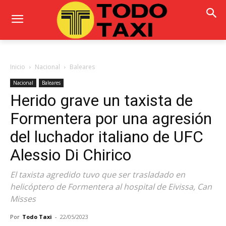
Inicio
Nacional
Baleares
Nacional
Baleares
Herido grave un taxista de
Formentera por una agresión
del luchador italiano de UFC
Alessio Di Chirico
El taxista agredido tuvo que ser trasladado en
helicóptero de Formentera al hospital de Eivissa, Can
Misses
Por
Todo Taxi
-
22/05/2023