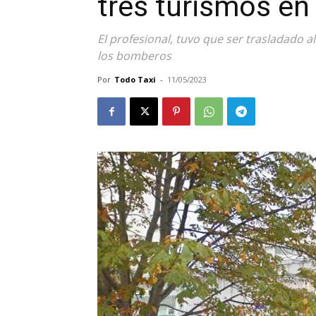
tres turismos en
El profesional, tuvo que ser trasladado a
los bomberos
Por
Todo Taxi
-
11/05/2023