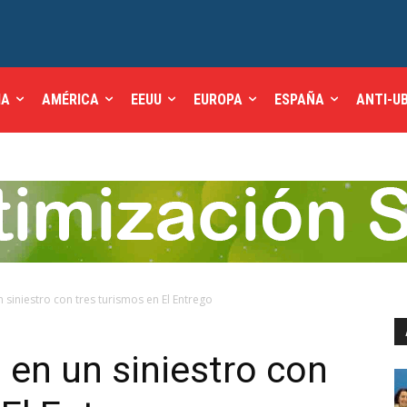
IA
AMÉRICA
EEUU
EUROPA
ESPAÑA
ANTI-U
n siniestro con tres turismos en El Entrego
 en un siniestro con