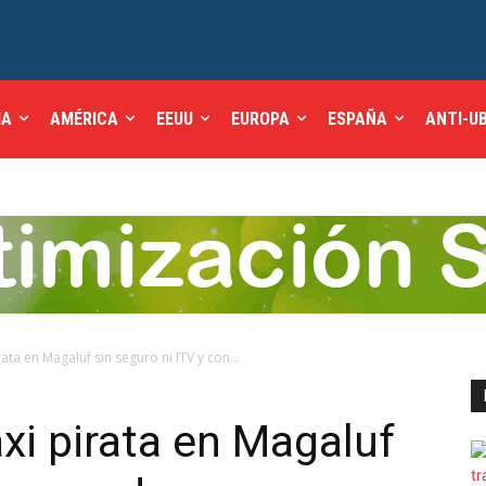
IA
AMÉRICA
EEUU
EUROPA
ESPAÑA
ANTI-U
rata en Magaluf sin seguro ni ITV y con...
xi pirata en Magaluf