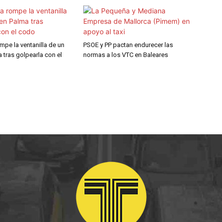
ompe la ventanilla de un
PSOE y PP pactan endurecer las
a tras golpearla con el
normas a los VTC en Baleares