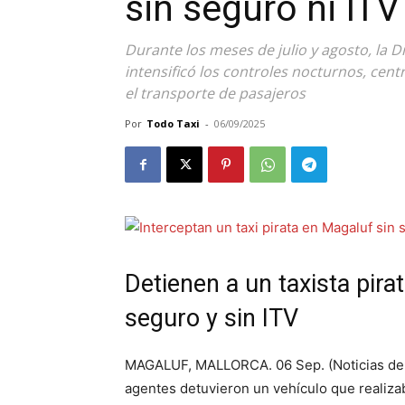
sin seguro ni IT
Durante los meses de julio y agosto, la Div
intensificó los controles nocturnos, cen
el transporte de pasajeros
Por
Todo Taxi
-
06/09/2025
Detienen a un taxista pira
seguro y sin ITV
MAGALUF, MALLORCA. 06 Sep. (Noticias del
agentes detuvieron un vehículo que realiz