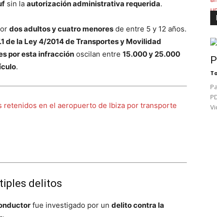
uf
sin la
autorización administrativa requerida
.
por
dos adultos y cuatro menores
de entre 5 y 12 años.
97.1 de la Ley 4/2014 de Transportes y Movilidad
s por esta infracción
oscilan entre
15.000 y 25.000
P
ículo
.
To
Pa
PD
s retenidos en el aeropuerto de Ibiza por transporte
Vi
iples delitos
onductor
fue investigado por un
delito contra la