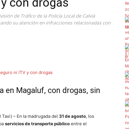
V y con drogas
isión de Tráfico de la Policía Local de Calvià
trando su atención en infracciones relacionadas con
ta en Magaluf, con drogas, sin
 Taxi) – En la madrugada del
31 de agosto
, los
aba
servicios de transporte público
entre el