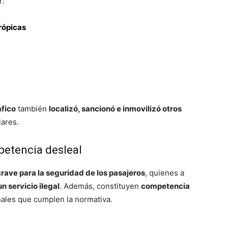
r:
rópicas
áfico
también
localizó, sancionó e inmovilizó otros
lares.
petencia desleal
ave para la seguridad de los pasajeros
, quienes a
n servicio ilegal
. Además, constituyen
competencia
nales que cumplen la normativa.