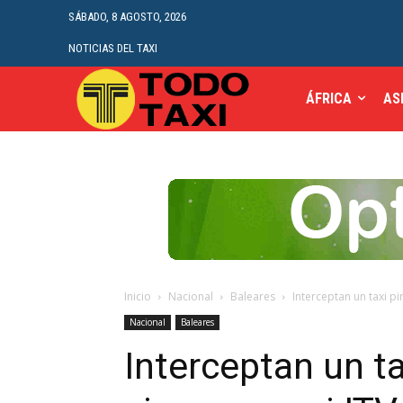
SÁBADO, 8 AGOSTO, 2026
NOTICIAS DEL TAXI
ÁFRICA
AS
Inicio
Nacional
Baleares
Interceptan un taxi pi
Nacional
Baleares
Interceptan un ta