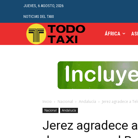
JUEVES, 6 AGOSTO, 2026
NOTICIAS DEL TAXI
ÁFRICA
AS
Inicio
Nacional
Andalucía
Jerez agradece a Tel
Nacional
Andalucía
Jerez agradece a 