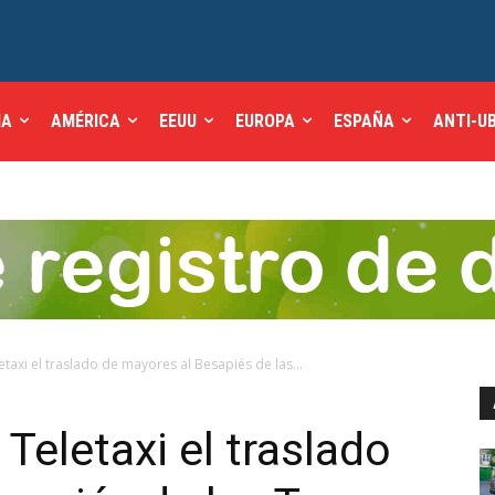
IA
AMÉRICA
EEUU
EUROPA
ESPAÑA
ANTI-U
etaxi el traslado de mayores al Besapiés de las...
Teletaxi el traslado