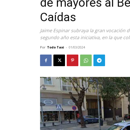
de mayores al Be
Caídas
Jaime Espinar subraya la gran vocación de 
segundo año esta iniciativa, en la que col
Por
Todo Taxi
-
01/03/2024