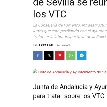
de Sevilla se reú
los VTC
La Consejería de Fomento, Infraestructu
lunes que está perfilando con el Ayuntam
"reforzar la labor inspectora" de la Polic
Por
Todo Taxi
-
20/10/2020
Junta de Andalucía y Ayun
para tratar sobre los VTC