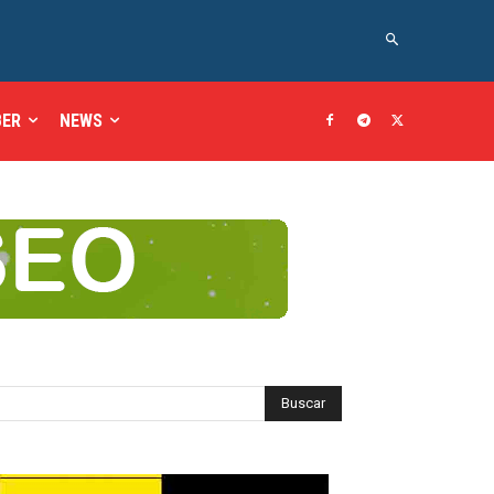
BER
NEWS