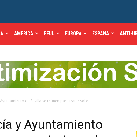
IA
AMÉRICA
EEUU
EUROPA
ESPAÑA
ANTI-U
 Ayuntamiento de Sevilla se reúnen para tratar sobre...
cía y Ayuntamiento