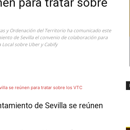
nen para tratar sobre
ras y Ordenación del Territorio ha comunicado este
iento de Sevilla el convenio de colaboración para
ía Local sobre Uber y Cabify
tamiento de Sevilla se reúnen