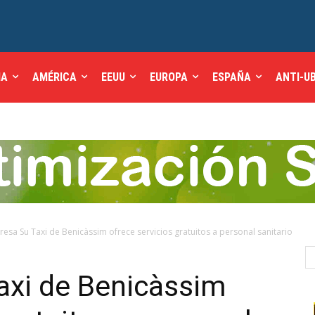
IA
AMÉRICA
EEUU
EUROPA
ESPAÑA
ANTI-U
esa Su Taxi de Benicàssim ofrece servicios gratuitos a personal sanitario
axi de Benicàssim