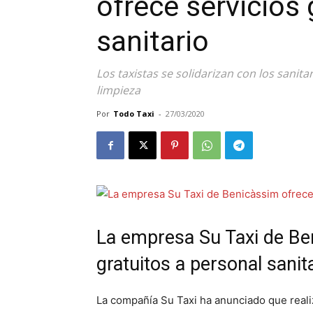
ofrece servicios 
sanitario
Los taxistas se solidarizan con los sani
limpieza
Por
Todo Taxi
-
27/03/2020
La empresa Su Taxi de Be
gratuitos a personal sanit
La compañía Su Taxi ha anunciado que realiz