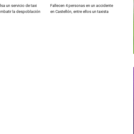
lsa un servicio de taxi
Fallecen 4 personas en un accidente
ombatir la despoblación
en Castellón, entre ellos un taxista