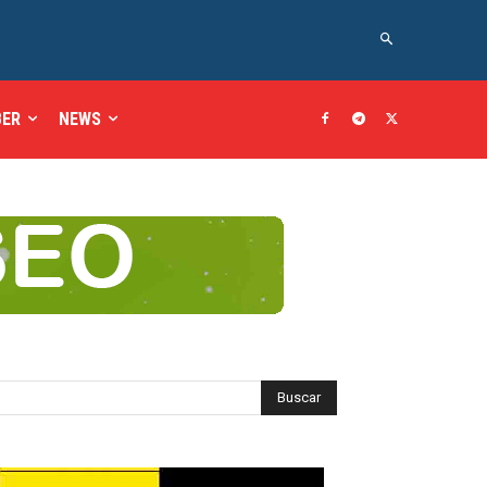
BER
NEWS