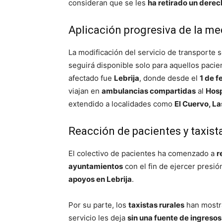
consideran que se les
ha retirado un derec
Aplicación progresiva de la me
La modificación del servicio de transport
seguirá disponible solo para aquellos paci
afectado fue
Lebrija
, donde desde el
1 de f
viajan en
ambulancias compartidas
al
Hosp
extendido a localidades como
El Cuervo, La
Reacción de pacientes y taxist
El colectivo de pacientes ha comenzado a
r
ayuntamientos
con el fin de ejercer presión
apoyos en Lebrija
.
Por su parte, los
taxistas rurales
han mostr
servicio les deja
sin una fuente de ingresos