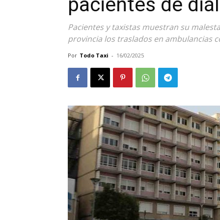
pacientes de diál
Pacientes y taxistas muestran su malestar 
provincia los traslados en ambulancias c
Por
Todo Taxi
-
16/02/2025