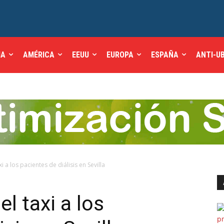
IA
AMÉRICA
EEUU
EUROPA
ESPAÑA
ANTI-U
xi a los pacientes de diálisis en Sevilla
el taxi a los