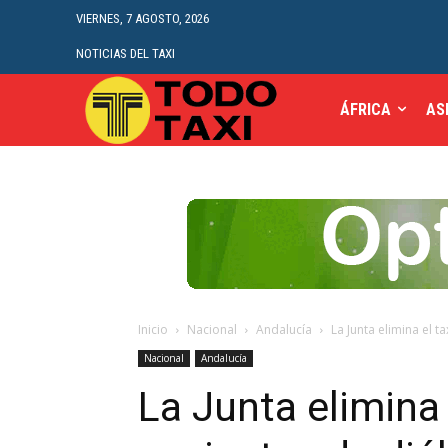
VIERNES, 7 AGOSTO, 2026
NOTICIAS DEL TAXI
ÁFRICA
AS
Inicio
Nacional
Andalucía
La Junta elimina el ta
Nacional
Andalucía
La Junta elimina 