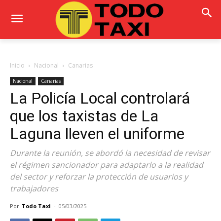
Inicio
Nacional
Canarias
Nacional
Canarias
La Policía Local controlará
que los taxistas de La
Laguna lleven el uniforme
Durante la reunión, se abordó la necesidad de revisar
el régimen sancionador para adaptarlo a la realidad
del sector y reforzar la protección de usuarios y
trabajadores
Por
Todo Taxi
-
05/03/2025