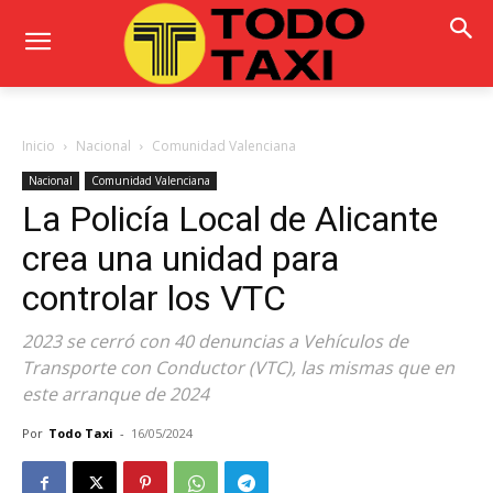
Inicio
Nacional
Comunidad Valenciana
Nacional
Comunidad Valenciana
La Policía Local de Alicante
crea una unidad para
controlar los VTC
2023 se cerró con 40 denuncias a Vehículos de
Transporte con Conductor (VTC), las mismas que en
este arranque de 2024
Por
Todo Taxi
-
16/05/2024